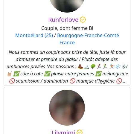
Runforlove
Couple, dont femme Bi
Montbéliard (25)
/
Bourgogne-Franche-Comté
France
Nous sommes un couple sans prise de tête, juste là pour
s’amuser et prendre du plaisir ! Plutôt adepte des
ambiances privées Nos passions : 🥾🏔️🌳🏃‍♀️🏃‍♂️ ⛷️❄️ 🎶
🤘🏼 ✅ côte à cote ✅ plaisir entre femmes ✅ mélangisme
🚫 soumission / domination 🚫 manque d’hygiène 🚫...
Lilymimi