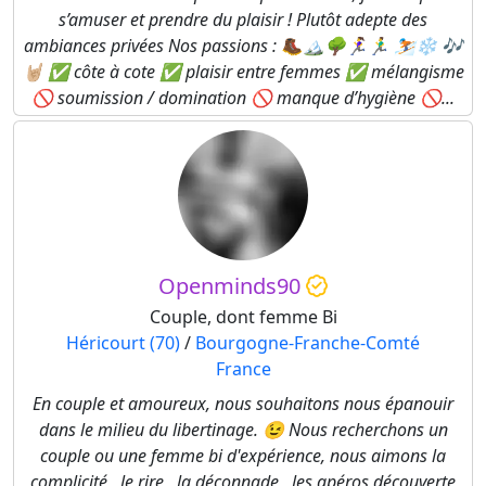
s’amuser et prendre du plaisir ! Plutôt adepte des
ambiances privées Nos passions : 🥾🏔️🌳🏃‍♀️🏃‍♂️ ⛷️❄️ 🎶
🤘🏼 ✅ côte à cote ✅ plaisir entre femmes ✅ mélangisme
🚫 soumission / domination 🚫 manque d’hygiène 🚫...
Openminds90
Couple, dont femme Bi
Héricourt (70)
/
Bourgogne-Franche-Comté
France
En couple et amoureux, nous souhaitons nous épanouir
dans le milieu du libertinage. 😉 Nous recherchons un
couple ou une femme bi d'expérience, nous aimons la
complicité , le rire , la déconnade , les apéros découverte