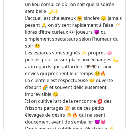
un lieu complice où l’on sait que la soirée
sera belle 🌙✨
L’accueil est chaleureux 🤗 sincère 😌 jamais
pesant 🙏 on s’y sent rapidement à l’aise 🥂
libres d’être curieux 👀 joueurs 😈 ou
simplement spectateurs selon l’humeur du
soir 😉
Les espaces sont soignés ✨ propres 🧼
pensés pour laisser place aux échanges 💫
aux regards qui s’attardent 👁️👁️ et aux
envies qui prennent leur temps 😌🔥
La clientèle est respectueuse 🤝 ouverte
d’esprit 🌈 et souvent délicieusement
imprévisible 😏
Ici on cultive l’art de la rencontre 💋 des
frissons partagés 💥 et de ces petits
élevages de désirs 🐣🔥 qui naissent
doucement avant de s’emballer 😈💓
L’ambiance est subtilement électrique ⚡