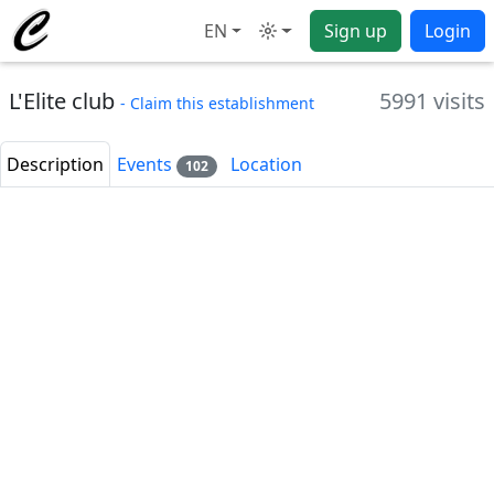
EN
Sign up
Login
Mode
L'Elite club
5991 visits
- Claim this establishment
Description
Events
Location
102