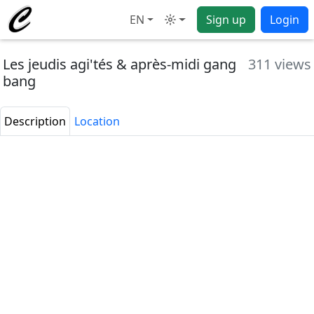
EN
Sign up
Login
Mode
Les jeudis agi'tés & après-midi gang
311 views
bang
Description
Location