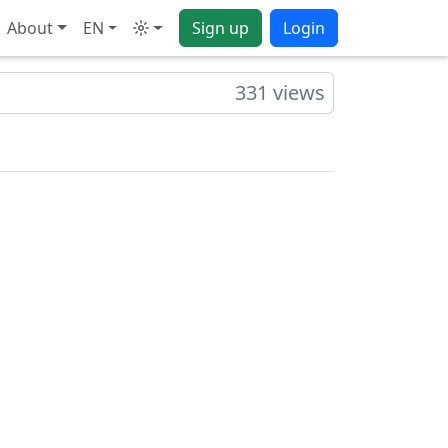
About
EN
Sign up
Login
Mode
331 views