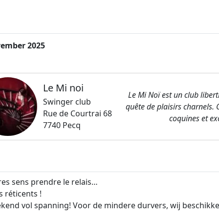
vember 2025
Le Mi noi
Le Mi Noï est un club liber
Swinger club
quête de plaisirs charnels. 
Rue de Courtrai 68
coquines et exo
7740 Pecq
res sens prendre le relais…
 réticents !
ekend vol spanning! Voor de mindere durvers, wij beschikk