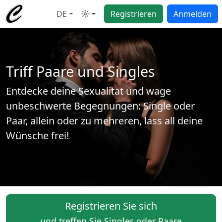
DE
Registrieren
Anmelden
Modus
Triff Paare und Singles
Entdecke deine Sexualität und wage
unbeschwerte Begegnungen: Single oder
Paar, allein oder zu mehreren, lass all deine
Wünsche frei!
Registrieren Sie sich
und treffen Sie Singles oder Paare