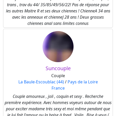
trans , trav du 44/ 35/85/49/56/22! Pas de réponse pour
les autres Maitre R et ses deux chiennes ! ChienneA 34 ans
avec les anneaux et chienneJ 28 ans ! Deux grosses
chiennes anal sans limites connus
Suncouple
Couple
La Baule-Escoublac (44)
/
Pays de la Loire
France
Couple amoureux , joli , coquin et sexy . Recherche
première expérience. Avec hommes voyeurs autour de nous
pour exciter madame très sexy et moi même pendant que
je lui fait l'amour ou la baise à fond . Voila . Bise à vous (