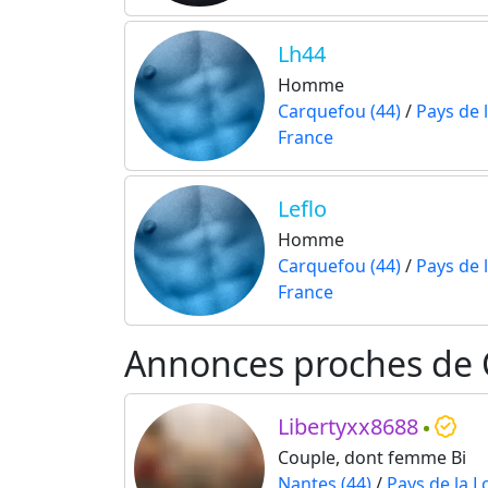
Lh44
Homme
Carquefou (44)
/
Pays de l
France
Leflo
Homme
Carquefou (44)
/
Pays de l
France
Annonces proches de
Libertyxx8688
Couple, dont femme Bi
Nantes (44)
/
Pays de la L