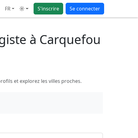
FR
S'inscrire
Se connecter
Mode
giste à Carquefou
ils et explorez les villes proches.