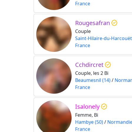
France
Rougesafran
Couple
Saint-Hilaire-du-Harcouët
France
Cchdircret
Couple, les 2 Bi
Beaumesnil (14)
/
Norman
France
Isalonely
Femme, Bi
Hambye (50)
/
Normandi
France