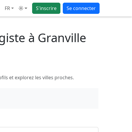
FR
S'inscrire
Se connecter
Mode
iste à Granville
ls et explorez les villes proches.