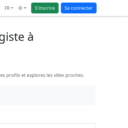
FR
S'inscrire
Se connecter
Mode
giste à
profils et explorez les villes proches.