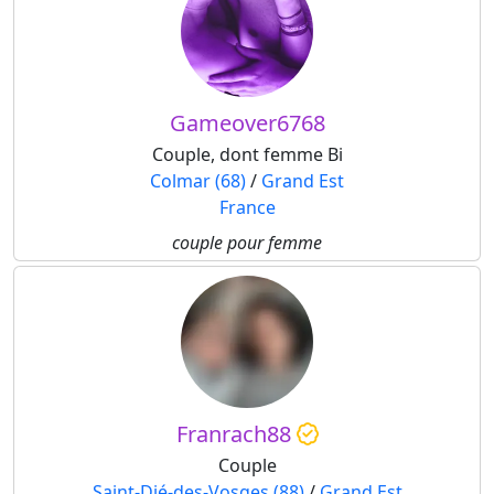
Gameover6768
Couple, dont femme Bi
Colmar (68)
/
Grand Est
France
couple pour femme
Franrach88
Couple
Saint-Dié-des-Vosges (88)
/
Grand Est