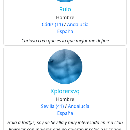
Rulo
Hombre
Cádiz (11)
/
Andalucía
España
Curioso creo que es lo que mejor me define
Xplorersvq
Hombre
Sevilla (41)
/
Andalucía
España
Hola a tod@s, soy de Sevilla y muy interesado en ir a club
liberales con mujeres que no quieran ir solas o vivir una